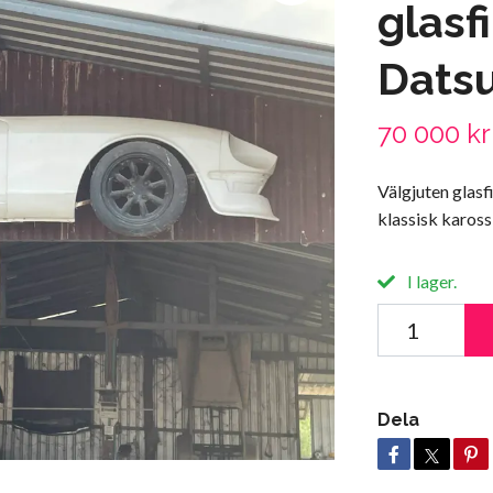
glasf
Dats
70 000 kr
Välgjuten glasf
klassisk kaross
I lager.
Dela