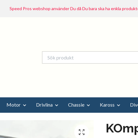
Speed Pros webshop använder Du då Du bara ska ha enkla produkte
Motor
Drivlina
Chassie
Kaross
Div
KOmp