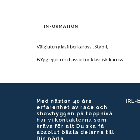
INFORMATION
Välgjuten glasfiberkaross , Stabil,
BYgg eget rörchassie för klassisk kaross
Med nästan 40 års
IRL-
erfarenhet av race och
showbyggen på toppnivå
har vi kontakterna som
krävs för att Du ska få
absolut bästa delarna till
Din pärla