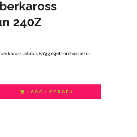
iberkaross
un 240Z
iberkaross , Stabil, BYgg eget rörchassie för
LÄGG I KORGEN