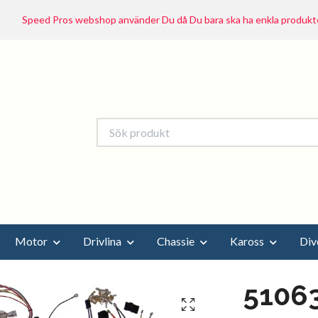
Speed Pros webshop använder Du då Du bara ska ha enkla produkte
Motor
Drivlina
Chassie
Kaross
Div
51063