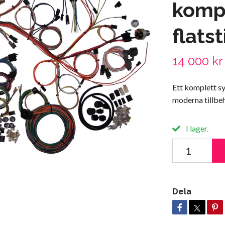
kompl
flats
14 000 kr
Ett komplett sy
moderna tillbeh
I lager.
Dela