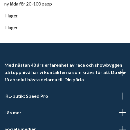
ny låda för 20-100 papp
I lager.
I lager.
Med nästan 40 års erfarenhet av race och showbyggen
på toppnivå har vi kontakterna som krävs för att Du ska
få absolut bästa delarna till Din pärla
IRL-butik: Speed Pro
Läs mer
Sociala medier