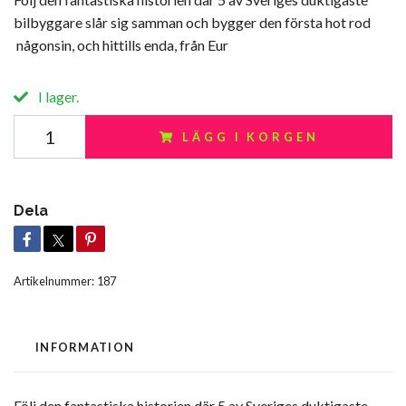
bilbyggare slår sig samman och bygger den första hot rod
någonsin, och hittills enda, från Eur
I lager.
LÄGG I KORGEN
Dela
Artikelnummer:
187
INFORMATION
Följ den fantastiska historien där 5 av Sveriges duktigaste