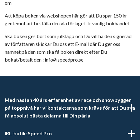
om
Att köpa boken via webshopen här gör att Du spar 150 kr
gentemot att beställa den via förlaget- lr vanlig bokhandel
Ska boken ges bort som julklapp och Du vill ha den signerad
av författaren skickar Du oss ett E-mail där Du ger oss
namnet på den som ska få boken direkt efter Du
bokat/betalt den :
info@speedpro.se
Med nästan 40 års erfarenhet av race och showbyggen
på toppnivå har vi kontakterna som krävs för att Du ska
få absolut bästa delarna till Din pärla
IRL-butik: Speed Pro