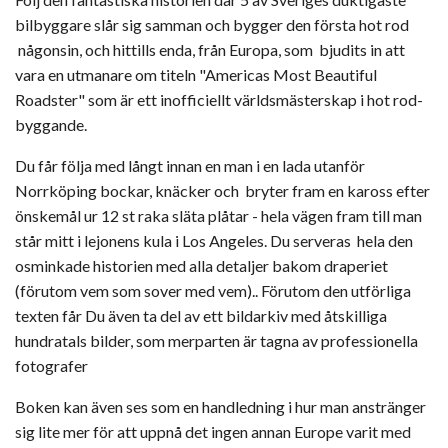
bilbyggare slår sig samman och bygger den första hot rod
någonsin, och hittills enda, från Europa, som bjudits in att
vara en utmanare om titeln "Americas Most Beautiful
Roadster" som är ett inofficiellt världsmästerskap i hot rod-
byggande.
Du får följa med långt innan en man i en lada utanför
Norrköping bockar, knäcker och bryter fram en kaross efter
önskemål ur 12 st raka släta plåtar - hela vägen fram till man
står mitt i lejonens kula i Los Angeles. Du serveras hela den
osminkade historien med alla detaljer bakom draperiet
(förutom vem som sover med vem).. Förutom den utförliga
texten får Du även ta del av ett bildarkiv med åtskilliga
hundratals bilder, som merparten är tagna av professionella
fotografer
Boken kan även ses som en handledning i hur man anstränger
sig lite mer för att uppnå det ingen annan Europe varit med