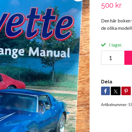
500 kr
Den här boken 
de olika modell
I lager.
Dela
Artikelnummer:
5