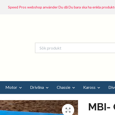
Speed Pros webshop använder Du då Du bara ska ha enkla produkte
Motor
Drivlina
Chassie
Kaross
Div
MBI- 