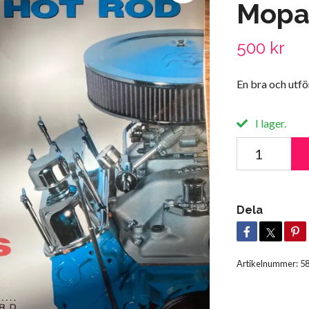
Mopa
500 kr
En bra och utfö
I lager.
Dela
Artikelnummer:
5