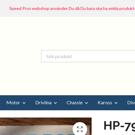
Speed Pros webshop använder Du då Du bara ska ha enkla produkte
Motor
Drivlina
Chassie
Kaross
Div
HP-7