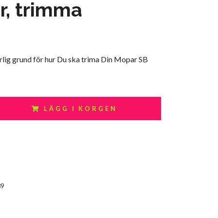
r, trimma
rlig grund för hur Du ska trima Din Mopar SB
LÄGG I KORGEN
89