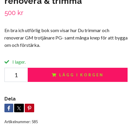
renovera & trimma
500 kr
En bra ich utförlig bok som visar hur Du trimmar och
renoverar GM trotjänare PG- samt många knep för att bygga
om och förstärka.
I lager.
LÄGG I KORGEN
Dela
Artikelnummer:
585