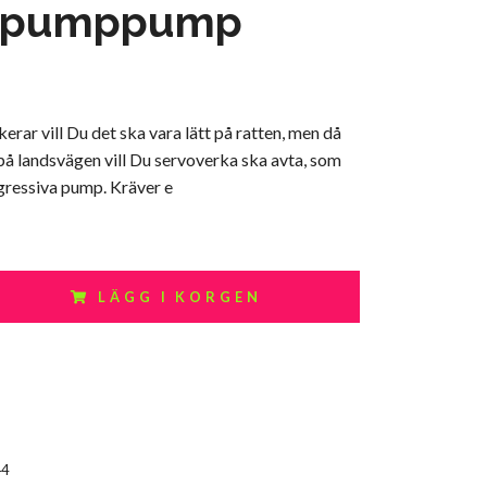
opumppump
erar vill Du det ska vara lätt på ratten, men då
å landsvägen vill Du servoverka ska avta, som
ressiva pump. Kräver e
LÄGG I KORGEN
44