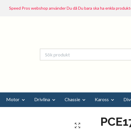
Speed Pros webshop använder Du då Du bara ska ha enkla produkte
Motor
Drivlina
Chassie
Kaross
Div
PCE17