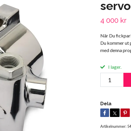
serv
4 000 kr
När Du fickpark
Du kommer ut p
med denna prog
I lager.
Dela
Artikelnummer:
5