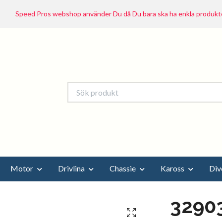
Speed Pros webshop använder Du då Du bara ska ha enkla produkte
Motor
Drivlina
Chassie
Kaross
Div
32903