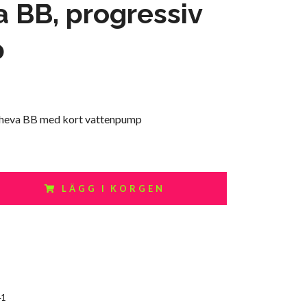
 BB, progressiv
p
Cheva BB med kort vattenpump
LÄGG I KORGEN
41