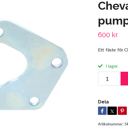
Cheva
pum
600 kr
Ett fäste för 
I lager.
Dela
Artikelnummer:
5