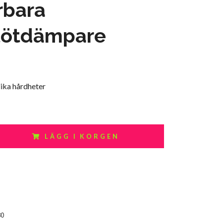
rbara
tötdämpare
olika hårdheter
LÄGG I KORGEN
80