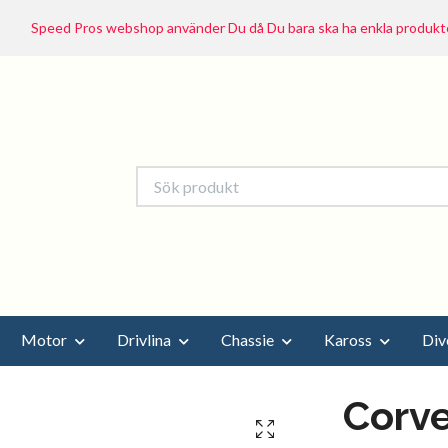
Speed Pros webshop använder Du då Du bara ska ha enkla produkte
Motor
Drivlina
Chassie
Kaross
Div
Corve