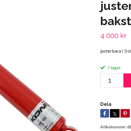
juste
baks
4 000 kr
justerbara i 3 
I lager.
Dela
Artikelnummer:
6