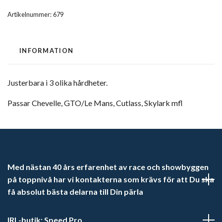
Artikelnummer:
679
INFORMATION
Justerbara i 3 olika hårdheter.
Passar Chevelle, GTO/Le Mans, Cutlass, Skylark mfl
Med nästan 40 års erfarenhet av race och showbyggen
på toppnivå har vi kontakterna som krävs för att Du ska
få absolut bästa delarna till Din pärla
IRL-butik: Speed Pro