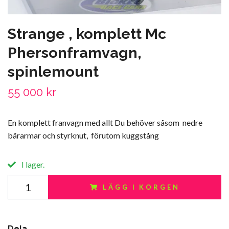
Strange , komplett Mc
Phersonframvagn,
spinlemount
55 000 kr
En komplett franvagn med allt Du behöver såsom nedre
bärarmar och styrknut, förutom kuggstång
I lager.
LÄGG I KORGEN
Dela