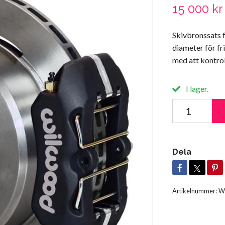
15 000 kr
Skivbronssats 
diameter för f
med att kontrol
I lager.
Dela
Artikelnummer:
W