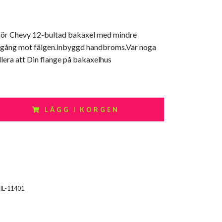
för Chevy 12-bultad bakaxel med mindre
rigång mot fälgen.inbyggd handbroms.Var noga
lera att Din flange på bakaxelhus
LÄGG I KORGEN
IL-11401