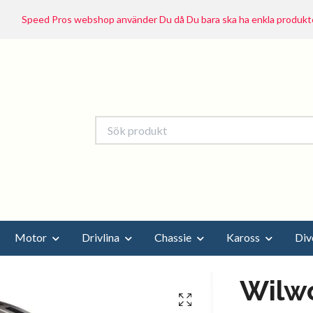
Speed Pros webshop använder Du då Du bara ska ha enkla produkte
Motor
Drivlina
Chassie
Kaross
Div
Wilw