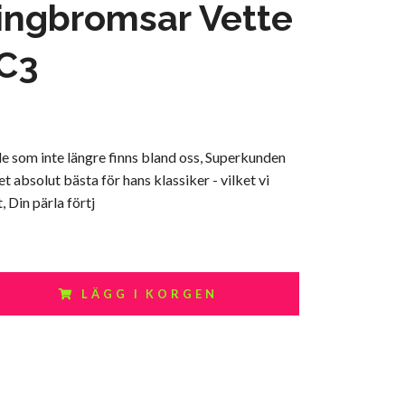
ingbromsar Vette
 C3
le som inte längre finns bland oss, Superkunden
det absolut bästa för hans klassiker - vilket vi
 Din pärla förtj
LÄGG I KORGEN