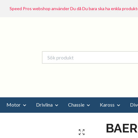
Speed Pros webshop använder Du då Du bara ska ha enkla produkte
Motor
Drivlina
Chassie
Kaross
Div
BAER